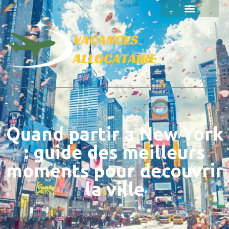
Quand partir a New York
: guide des meilleurs
moments pour decouvrir
la ville